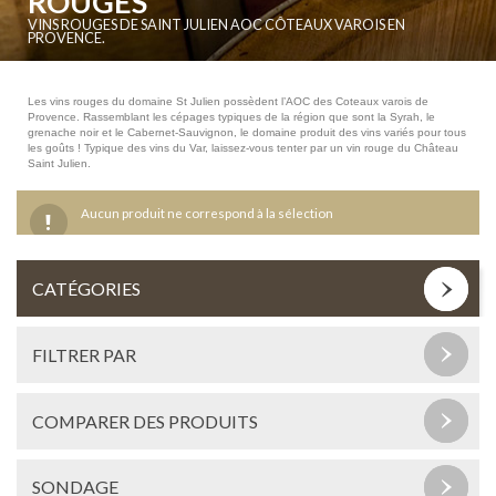
ROUGES
VINS ROUGES DE SAINT JULIEN AOC CÔTEAUX VAROIS EN
PROVENCE.
Les vins rouges du domaine St Julien possèdent l’AOC des Coteaux varois de
Provence. Rassemblant les cépages typiques de la région que sont la Syrah, le
grenache noir et le Cabernet-Sauvignon, le domaine produit des vins variés pour tous
les goûts ! Typique des vins du Var, laissez-vous tenter par un vin rouge du Château
Saint Julien.
Aucun produit ne correspond à la sélection
CATÉGORIES
FILTRER PAR
COMPARER DES PRODUITS
SONDAGE