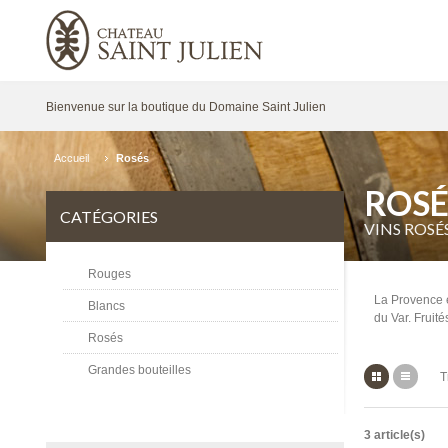
Bienvenue sur la boutique du Domaine Saint Julien
Accueil
Rosés
ROSÉ
CATÉGORIES
VINS ROSÉ
Rouges
La Provence e
Blancs
du Var. Fruité
Rosés
Grandes bouteilles
Grille
Liste
T
3 article(s)