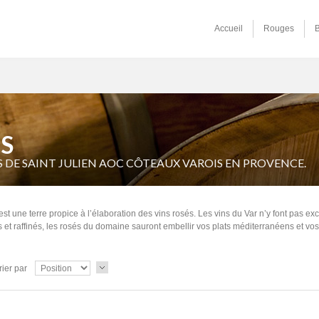
Accueil
Rouges
S
S DE SAINT JULIEN AOC CÔTEAUX VAROIS EN PROVENCE.
st une terre propice à l’élaboration des vins rosés. Les vins du Var n’y font pas ex
s et raffinés, les rosés du domaine sauront embellir vos plats méditerranéens et vos 
rier par