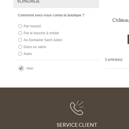
SONDAGE
Comment avez-vous connu la boutique ?
Château
Par hasard
Par le bouche à oreille
Au Domaine Saint Julien
Dans un salon
Autre
3 article(s)
Voter
SERVICE CLIENT