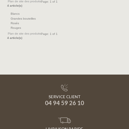
Plan de site des produits
Page: 1 of 1
4 article(s)
Blancs
Grandes bouteilles
Rosés
Rouges
Plan de site des produits
Page: 1 of 1
4 article(s)
SERVICE CLIENT
04 94 59 26 10
LIVRAISON RAPIDE