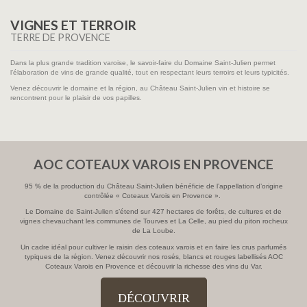
VIGNES ET TERROIR
TERRE DE PROVENCE
Dans la plus grande tradition varoise, le savoir-faire du Domaine Saint-Julien permet
l’élaboration de vins de grande qualité, tout en respectant leurs terroirs et leurs typicités.
Venez découvrir le domaine et la région, au Château Saint-Julien vin et histoire se
rencontrent pour le plaisir de vos papilles.
AOC COTEAUX VAROIS EN PROVENCE
95 % de la production du Château Saint-Julien bénéficie de l’appellation d’origine
contrôlée « Coteaux Varois en Provence ».
Le Domaine de Saint-Julien s’étend sur 427 hectares de forêts, de cultures et de
vignes chevauchant les communes de Tourves et La Celle, au pied du piton rocheux
de La Loube.
Un cadre idéal pour cultiver le raisin des coteaux varois et en faire les crus parfumés
typiques de la région. Venez découvrir nos rosés, blancs et rouges labellisés AOC
Coteaux Varois en Provence et découvrir la richesse des vins du Var.
DÉCOUVRIR