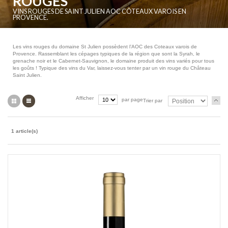
ROUGES
VINS ROUGES DE SAINT JULIEN AOC CÔTEAUX VAROIS EN
PROVENCE.
Les vins rouges du domaine St Julien possèdent l’AOC des Coteaux varois de
Provence. Rassemblant les cépages typiques de la région que sont la Syrah, le
grenache noir et le Cabernet-Sauvignon, le domaine produit des vins variés pour tous
les goûts ! Typique des vins du Var, laissez-vous tenter par un vin rouge du Château
Saint Julien.
Grille
Liste
Afficher
par page
Trier par
1 article(s)