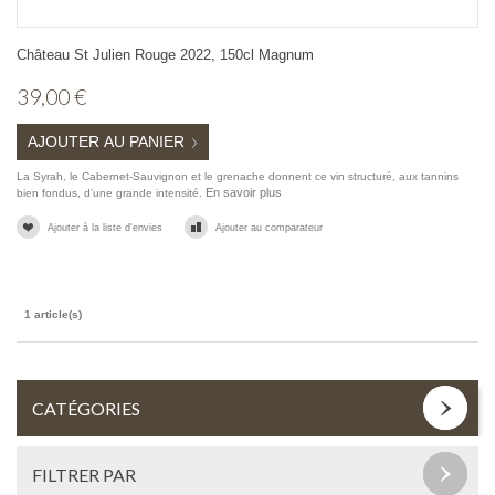
Château St Julien Rouge 2022, 150cl Magnum
39,00 €
AJOUTER AU PANIER
La Syrah, le Cabernet-Sauvignon et le grenache donnent ce vin structuré, aux tannins
En savoir plus
bien fondus, d’une grande intensité.
Ajouter à la liste d'envies
Ajouter au comparateur
1 article(s)
CATÉGORIES
FILTRER PAR