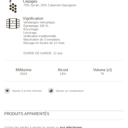
Cépages
75% Syrah, 25% Cabernet-Sauvignon
Vignification
Vendanges mécanique.
Egrappage 100 %.
Enzymage.
Levurage.
Vinification traditionnelle.
Macération de 3 semaines.
Elevage en foudre de 12 mois.
DUREE DE GARDE: 12 ans
Millésime
Alcool
Volume (cl)
2024
14%
75
Ajouter à la liste d'envies
Ajouter au comparateur
PRODUITS APPARENTÉS
Cochez les articles à ajouter au panier ou
tout sélectionner