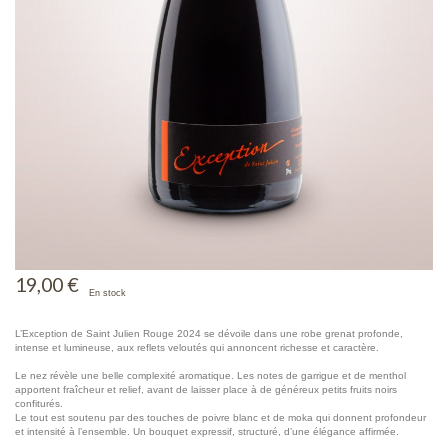
19,00 €
En stock
L’Exception de Saint Julien Rouge 2024 se dévoile dans une robe grenat profonde,
intense et lumineuse, aux reflets veloutés qui annoncent richesse et caractère.
Le nez révèle une belle complexité aromatique. Les notes de garrigue et de menthol
apportent fraîcheur et relief, avant de laisser place à de généreux petits fruits noirs
confiturés.
Le tout est soutenu par des touches de poivre blanc et de moka qui donnent profondeur
et intensité à l’ensemble. Un bouquet expressif, structuré, d’une élégance affirmée.