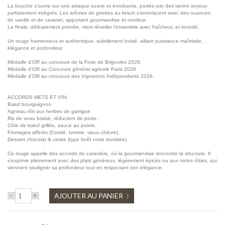
La bouche s’ouvre sur une attaque suave et enrobante, portée par des tanins soyeux
parfaitement intégrés. Les arômes de griottes au kirsch s’entrelacent avec des nuances
de vanille et de caramel, apportant gourmandise et rondeur.
La finale, délicatement poivrée, vient réveiller l’ensemble avec fraîcheur, et tonicité.
Un rouge harmonieux et authentique, subtilement boisé, alliant puissance maîtrisée,
élégance et profondeur.
Médaille d'OR au concours de la Foire de Brignoles 2026.
Médaille d'OR au Concours général agricole Paris 2026.
Médaille d'OR au concours des Vignerons Indépendants 2026.
ACCORDS METS ET VIN:
Bœuf bourguignon.
Agneau rôti aux herbes de garrigue
Ris de veau braisé, réduction de porto.
Côte de bœuf grillée, sauce au poivre.
Fromages affinés (Comté, tomme, vieux chèvre).
Dessert chocolat & cerise (type forêt noire revisitée).
Ce rouge appelle des accords de caractère, où la gourmandise rencontre la structure. Il
s’exprime pleinement avec des plats généreux, légèrement épicés ou aux notes rôties, qui
viennent souligner sa profondeur tout en respectant son élégance.
AJOUTER AU PANIER