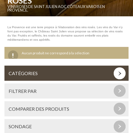
ROSÉS
VINS ROSÉS DE SAINT JULIEN AOC CÔTEAUX VAROIS EN
PROVENCE.
La Provence est une terre propice à l’élaboration des vins rosés. Les vins du Var n’y
font pas exception, le Château Saint Julien vous propose sa sélection de vins rosés
du Var. Fruités et raffinés, les rosés du domaine sauront embellir vos plats
méditerranéens et vos apéritifs.
Aucun produit ne correspond à la sélection
CATÉGORIES
FILTRER PAR
COMPARER DES PRODUITS
SONDAGE