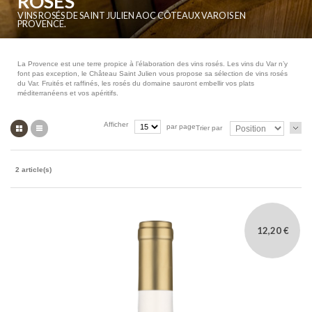
ROSÉS
VINS ROSÉS DE SAINT JULIEN AOC CÔTEAUX VAROIS EN
PROVENCE.
La Provence est une terre propice à l’élaboration des vins rosés. Les vins du Var n’y
font pas exception, le Château Saint Julien vous propose sa sélection de vins rosés
du Var. Fruités et raffinés, les rosés du domaine sauront embellir vos plats
méditerranéens et vos apéritifs.
Grille
Liste
Afficher
par page
Trier par
2 article(s)
12,20 €