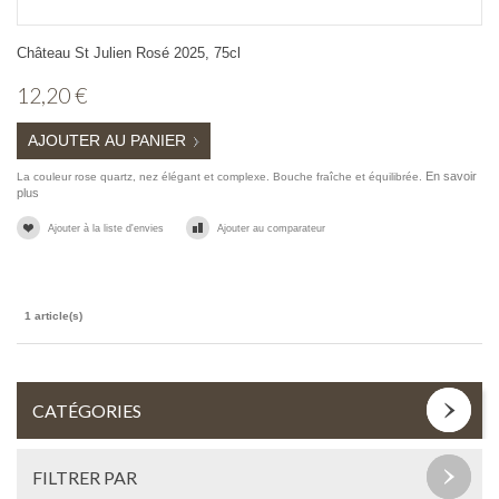
Château St Julien Rosé 2025, 75cl
12,20 €
AJOUTER AU PANIER
En savoir
La couleur rose quartz, nez élégant et complexe. Bouche fraîche et équilibrée.
plus
Ajouter à la liste d'envies
Ajouter au comparateur
1 article(s)
CATÉGORIES
FILTRER PAR