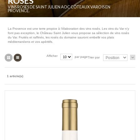
ROSÉS
VINS ROSÉS DE SAINT JULIEN AOC CÔTEAUX VAROIS EN
PROVENCE.
La Provence est une terre propice à l’élaboration des vins rosés. Les vins du Var n’y
font pas exception, le Château Saint Julien vous propose sa sélection de vins rosés
du Var. Fruités et raffinés, les rosés du domaine sauront embellir vos plats
méditerranéens et vos apéritifs.
Grille
Liste
Afficher
par page
Trier par
1 article(s)