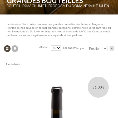
GRANDES BOUTEILLES
BOUTEILLES MAGNUM ET JÉROBOAM DU DOMAINE SAINT JULIEN
Le domaine Saint Julien propose des grandes bouteilles Jéroboam et Magnum.
Profitez de nos cuvées en format grandes occasions, comme notre Jeroboam rosé ou
nos Exceptions de St Julien en magnum. Nos vins issus de l’AOC des Coteaux varois
de Provence sauront agrémenter vos repas de riches parfums.
Grille
Liste
Afficher
par page
Trier par
1 article(s)
51,00 €