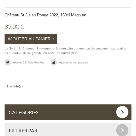
Château St Julien Rouge 2022, 150cl Magnum
39,00 €
AJOUTER AU PANIER
La Syrah, le Cabernet-Sauvignon et le grenache donnent ce vin structuré, aux tannins
En savoir plus
bien fondus, d’une grande intensité.
Ajouter à la liste d'envies
Ajouter au comparateur
1 article(s)
CATÉGORIES
FILTRER PAR