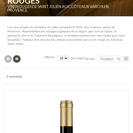
ROUGES
VINS ROUGES DE SAINT JULIEN AOC CÔTEAUX VAROIS EN
PROVENCE.
Les vins rouges du domaine St Julien possèdent l’AOC des Coteaux varois de
Provence. Rassemblant les cépages typiques de la région que sont la Syrah, le
grenache noir et le Cabernet-Sauvignon, le domaine produit des vins variés pour tous
les goûts ! Typique des vins du Var, laissez-vous tenter par un vin rouge du Château
Saint Julien.
Grille
Liste
Afficher
par page
Trier par
1 article(s)