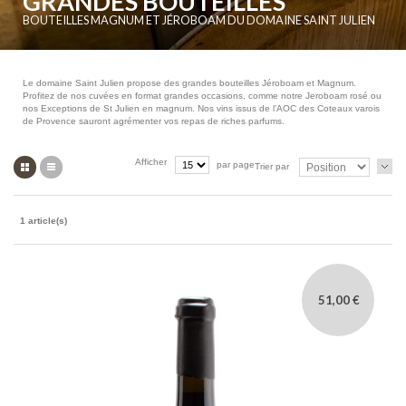
GRANDES BOUTEILLES
BOUTEILLES MAGNUM ET JÉROBOAM DU DOMAINE SAINT JULIEN
Le domaine Saint Julien propose des grandes bouteilles Jéroboam et Magnum.
Profitez de nos cuvées en format grandes occasions, comme notre Jeroboam rosé ou
nos Exceptions de St Julien en magnum. Nos vins issus de l’AOC des Coteaux varois
de Provence sauront agrémenter vos repas de riches parfums.
Grille
Liste
Afficher
par page
Trier par
1 article(s)
51,00 €