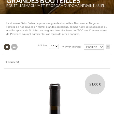
GRANDES BOUTEILLES
BOUTEILLES MAGNUM ET JÉROBOAM DU DOMAINE SAINT JULIEN
Le domaine Saint Julien propose des grandes bouteilles Jéroboam et Magnum.
Profitez de nos cuvées en format grandes occasions, comme notre Jeroboam rosé ou
nos Exceptions de St Julien en magnum. Nos vins issus de l’AOC des Coteaux varois
de Provence sauront agrémenter vos repas de riches parfums.
Grille
Liste
Afficher
par page
Trier par
1 article(s)
51,00 €